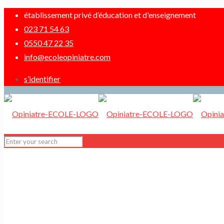
établissement privé d’éducation et d'enseignement
023 71 54 63
0550 47 22 35
info@ecoleopiniatre.com
s’identifier