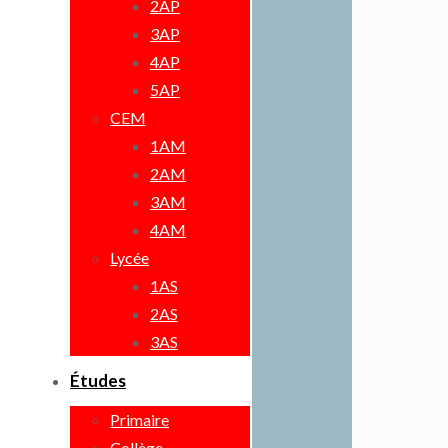
2AP
3AP
4AP
5AP
CEM
1AM
2AM
3AM
4AM
Lycée
1AS
2AS
3AS
Études
Primaire
Collège