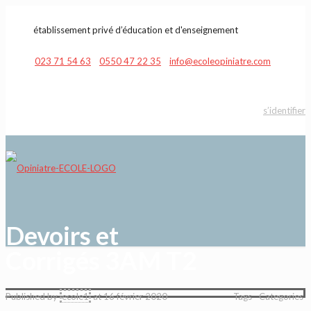
établissement privé d’éducation et d'enseignement
023 71 54 63
0550 47 22 35
info@ecoleopiniatre.com
s’identifier
Devoirs et
Corrigés 3AM T2
Published by
ecole1
at
16 février 2020
Tags
Categories