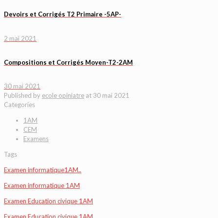
Devoirs et Corrigés T2 Primaire -5AP-
2 mai 2021
Compositions et Corrigés Moyen-T2-2AM
30 mai 2021
Published by
ecole opiniatre
at
30 mai 2021
Categories
1AM
CEM
Examens
Tags
Examen informatique1AM..
Examen informatique 1AM
Examen Education civique 1AM
Examen Education civique 1AM..