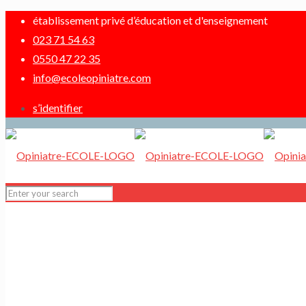
établissement privé d’éducation et d'enseignement
023 71 54 63
0550 47 22 35
info@ecoleopiniatre.com
s’identifier