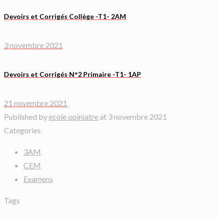
Devoirs et Corrigés Collège -T1- 2AM
3 novembre 2021
Devoirs et Corrigés N°2 Primaire -T1- 1AP
21 novembre 2021
Published by
ecole opiniatre
at
3 novembre 2021
Categories
3AM
CEM
Examens
Tags