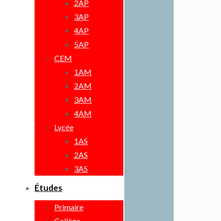
2AP
3AP
4AP
5AP
CEM
1AM
2AM
3AM
4AM
Lycée
1AS
2AS
3AS
Études
Primaire
Collège