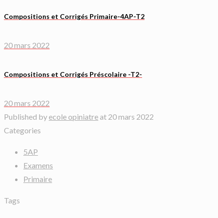
Compositions et Corrigés Primaire-4AP-T2
20 mars 2022
Compositions et Corrigés Préscolaire -T2-
20 mars 2022
Published by
ecole opiniatre
at
20 mars 2022
Categories
5AP
Examens
Primaire
Tags