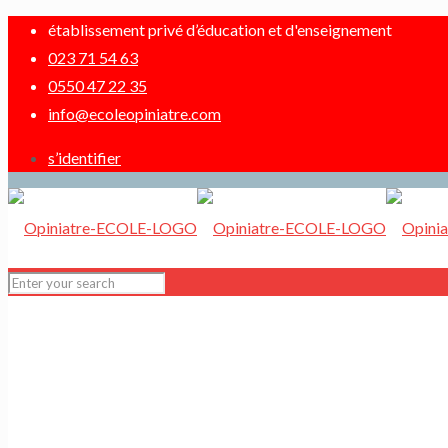
établissement privé d’éducation et d'enseignement
023 71 54 63
0550 47 22 35
info@ecoleopiniatre.com
s’identifier