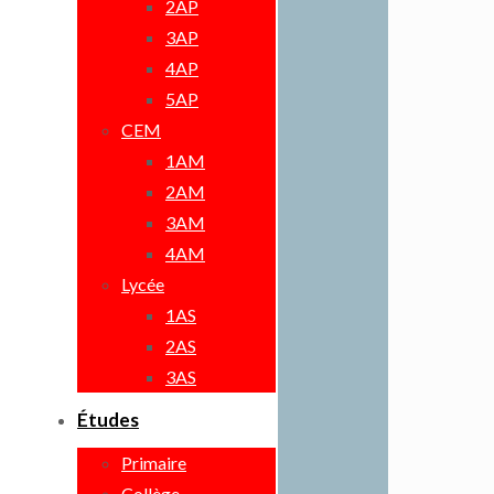
2AP
3AP
4AP
5AP
CEM
1AM
2AM
3AM
4AM
Lycée
1AS
2AS
3AS
Études
Primaire
Collège