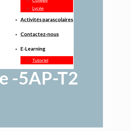
Lycée
Activités parascolaires
Contactez‑nous
E-Learning
Tutoriel
re -5AP-T2