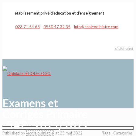
établissement privé d’éducation et d'enseignement
023 71 54 63
0550 47 22 35
info@ecoleopiniatre.com
s’identifier
Examens et
Corrigés Primaire
-5AP- 2021/2022
Published by
ecole opiniatre
at
25 mai 2022
Tags
Categories