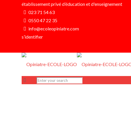
établissement privé d’éducation et d'enseignement
023 71 54 63
0550 47 22 35
info@ecoleopiniatre.com
s’identifier