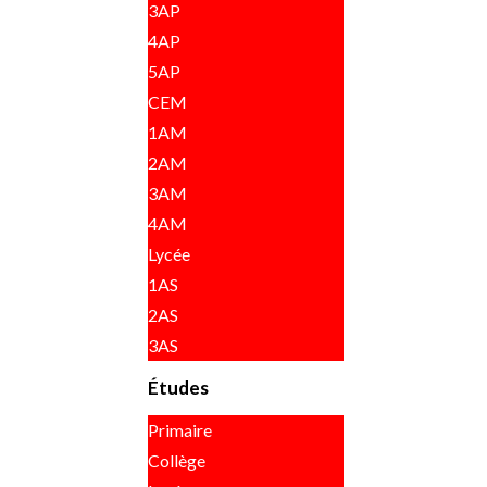
3AP
4AP
5AP
CEM
1AM
2AM
3AM
4AM
Lycée
1AS
2AS
3AS
Études
Primaire
Collège