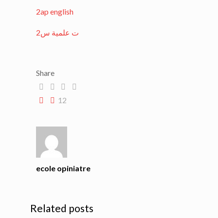
2ap english
ت علمية س2
Share
12
ecole opiniatre
Related posts