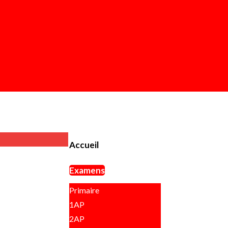
Accueil
Examens
Primaire
1AP
2AP