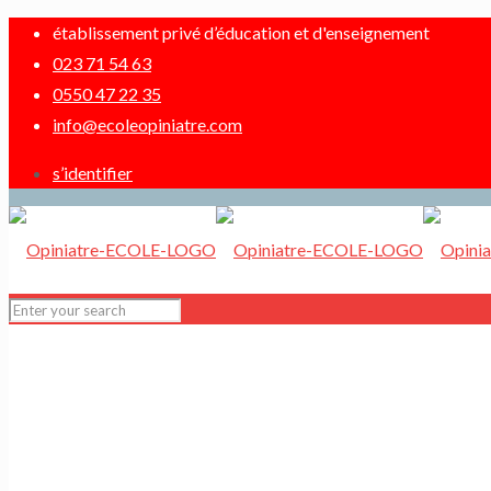
établissement privé d’éducation et d'enseignement
023 71 54 63
0550 47 22 35
info@ecoleopiniatre.com
s’identifier