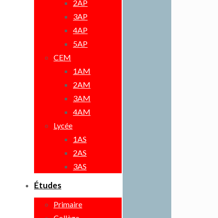
2AP
3AP
4AP
5AP
CEM
1AM
2AM
3AM
4AM
Lycée
1AS
2AS
3AS
Études
Primaire
Collège