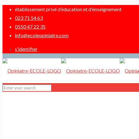
établissement privé d’éducation et d'enseignement
023 71 54 63
0550 47 22 35
info@ecoleopiniatre.com
s’identifier