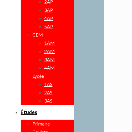
2AP
3AP
4AP
5AP
CEM
1AM
2AM
3AM
4AM
Lycée
1AS
2AS
3AS
Études
Primaire
Collège