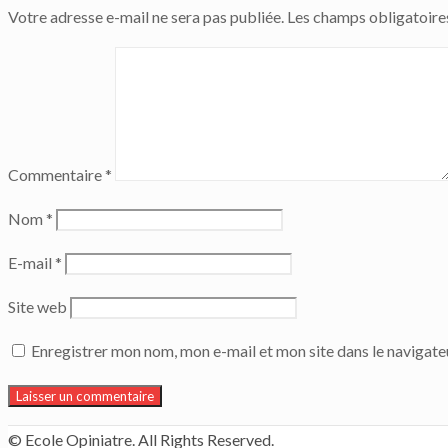
Votre adresse e-mail ne sera pas publiée.
Les champs obligatoire
Commentaire
*
Nom
*
E-mail
*
Site web
Enregistrer mon nom, mon e-mail et mon site dans le navigat
© Ecole Opiniatre. All Rights Reserved.