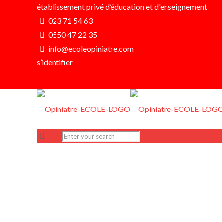
établissement privé d’éducation et d'enseignement
023 71 54 63
0550 47 22 35
info@ecoleopiniatre.com
s’identifier