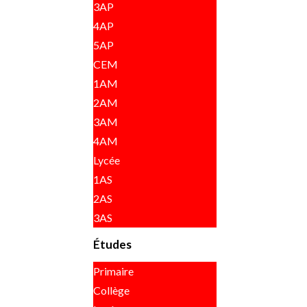
3AP
4AP
5AP
CEM
1AM
2AM
3AM
4AM
Lycée
1AS
2AS
3AS
Études
Primaire
Collège