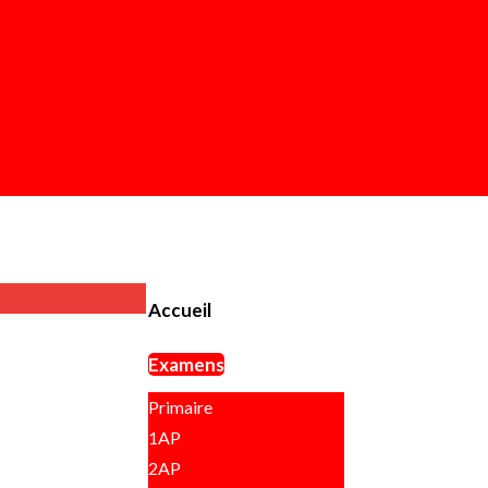
Accueil
Examens
Primaire
1AP
2AP