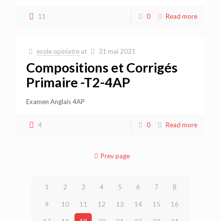
11
0
Read more
ecole opiniatre
at
31 mai 2021
Compositions et Corrigés
Primaire -T2-4AP
Examen Anglais 4AP
4
0
Read more
Prev page
1
2
3
4
5
6
7
8
9
10
11
12
13
14
15
16