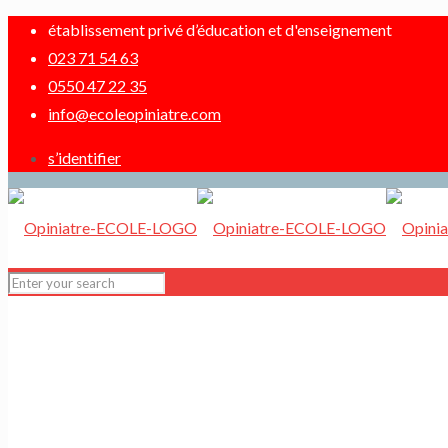
établissement privé d’éducation et d'enseignement
023 71 54 63
0550 47 22 35
info@ecoleopiniatre.com
s’identifier