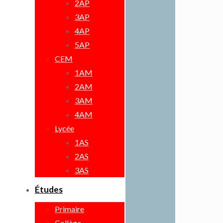
2AP
3AP
4AP
5AP
CEM
1AM
2AM
3AM
4AM
Lycée
1AS
2AS
3AS
Études
Primaire
Collège